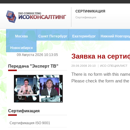
СЕРТИФИКАЦИЯ
Сертификация
Москва
Санкт Петербург
Екатеринбург
Нижний Новгоро
8 (495) 121-0102
8 (812) 748-2493
8 (343) 237-2593
8 (831) 280-9795
Новосибирск
Заявка на серт
09 Августа 2026 10:13:05
8 (383) 227-8449
Передача
"Эксперт ТВ"
29.09.2008 20:10
ИСО СПЕЦИАЛИСТ
There is no form with this nam
Please check the form and the
Сертификация
Сертификация ISO 9001