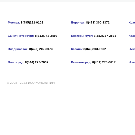
Москва:
8(495)121-0102
Воронеж:
8(473) 300-3372
Кра
Санкт-Петербург:
8(812)748-2493
Екатеринбург:
8(343)237-2593
Кра
Владивосток:
8(423) 202-5073
Казань:
8(843)203-9552
Ниж
Волгоград:
8(844) 229-7037
Калининград:
8(401) 279-0017
Нов
© 2008 - 2023 ИСО КОНСАЛТИНГ