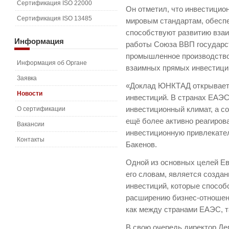
Сертификация ISO 22000
Он отметил, что инвестици
Сертификация ISO 13485
мировым стандартам, обеспе
способствуют развитию взаи
Информация
работы Союза ВВП государст
промышленное производство
Информация об Органе
взаимных прямых инвестици
Заявка
«Доклад ЮНКТАД открывает 
Новости
инвестиций. В странах ЕАЭ
О сертификации
инвестиционный климат, а 
ещё более активно реагиров
Вакансии
инвестиционную привлекател
Контакты
Бакенов.
Одной из основных целей Ев
его словам, является созда
инвестиций, которые способ
расширению бизнес-отношен
как между странами ЕАЭС, т
В свою очередь директор Де