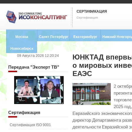
СЕРТИФИКАЦИЯ
Сертификация
Москва
Санкт Петербург
Екатеринбург
Нижний Новгоро
8 (495) 121-0102
8 (812) 748-2493
8 (343) 237-2593
8 (831) 280-9795
Новосибирск
ЮНКТАД впервые
09 Августа 2026 12:20:24
8 (383) 227-8449
о мировых инве
Передача
"Эксперт ТВ"
ЕАЭС
2 октяб
презент
торговле
2025 год
Сертификация
Евразийского экономическог
директор Департамента раз
Сертификация ISO 9001
деятельности Евразийской э