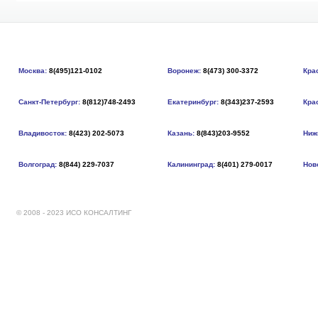
Москва:
8(495)121-0102
Воронеж:
8(473) 300-3372
Кра
Санкт-Петербург:
8(812)748-2493
Екатеринбург:
8(343)237-2593
Кра
Владивосток:
8(423) 202-5073
Казань:
8(843)203-9552
Ниж
Волгоград:
8(844) 229-7037
Калининград:
8(401) 279-0017
Нов
© 2008 - 2023 ИСО КОНСАЛТИНГ