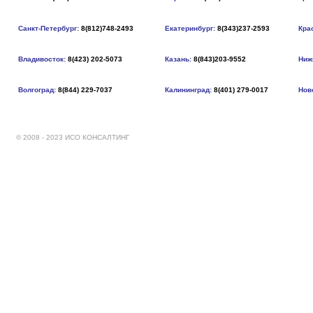
Санкт-Петербург:
8(812)748-2493
Екатеринбург:
8(343)237-2593
Кра
Владивосток:
8(423) 202-5073
Казань:
8(843)203-9552
Ниж
Волгоград:
8(844) 229-7037
Калининград:
8(401) 279-0017
Нов
© 2008 - 2023 ИСО КОНСАЛТИНГ