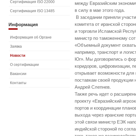
Сертификация ISO 22000
между Евразийским экономи
в силу в мае этого года.
Сертификация ISO 13485
В заседании приняли участ
Информация
комитета от иранской сторо
и торговли Исламской Респу
Информация об Органе
министр по таможенному со
«Объемный документ охваты
Заявка
например, транспорт и логис
Новости
Юг». Мы договорились о фо
О сертификации
коридоров, цифровизации, пе
открывает возможности для
Вакансии
поставкам своей продукции 
Контакты
Андрей Слепнев.
Также речь идет о расширен
проекту «Евразийский агроэ
портов и координации плано
выхода через иранские порт
этой связи министр ЕЭК нап
индийской стороной по согл