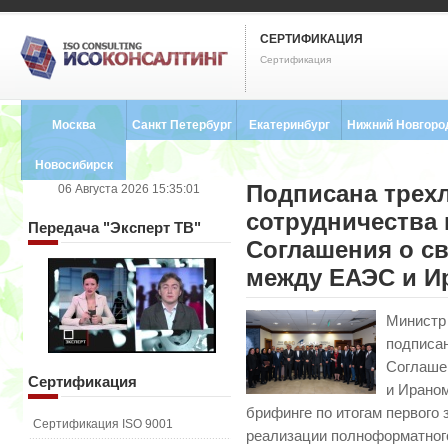
СЕРТИФИКАЦИЯ
Сертификация
Москва
Санкт Петербург
Екатеринбург
Нижний Новгоро
8 (495) 121-0102
8 (812) 748-2493
8 (343) 237-2593
8 (831) 280-9795
Новосибирск
Подписана трех
06 Августа 2026 15:35:01
8 (383) 227-8449
сотрудничества 
Передача
"Эксперт ТВ"
Соглашения о с
между ЕАЭС и И
Министр
подписа
Соглаше
Сертификация
и Ираном
брифинге по итогам первого
Сертификация ISO 9001
реализации полноформатног